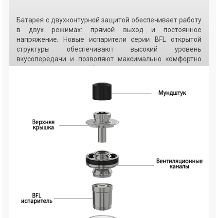
Батарея с двухконтурной защитой обеспечивает работу
в двух режимах: прямой выход и постоянное
напряжение. Новые испарители серии BFL открытой
структуры обеспечивают высокий уровень
вкусопередачи и позволяют максимально комфортно
парить как в режиме обычной сигареты, так и "прямоток
в легкие". Отзывы Unimax 25 и 22 появятся с приходом
этой модели на Украинский рынок.
Особой "фишкой" UNIMAX являются сменные наклейки.
Они позволят долго сохранить привлекательный
внешний вид сигареты и менять цвет! В Украине купить
Unimax 25 и 22 можно будет вместе с наклейками.