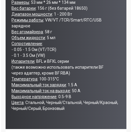
Размеры
: 53 мм * 26 мм * 134 мм
Вес батареи
: 156 г (без батарей 18650)
Диапазон мощности
: 1 - 200 Вт
Режимы работы
: VW/VT /TCR/Smart/RTC/USB
зарядное
Вес атомайзера
: 58 г
Объем жидкости
: 5 мл
Сопротивление
:
- 0.05 - 1.5 Ом (VT/TCR)
- 0.1 - 3.5 Ом (VW)
Испарители
: BFL и BFXL серии
(также возможно использовать испарители BF
через адаптер, кроме BF RBA)
Температура
: 100-315°C
Максимальный ток зарядки
: 1.5 А
Максимальный ток на выходе
: 50 А
Выходное напряжение
: 0.5-9 В
Цвета
: Стальной, Черный/Стальной, Черный/Красный,
Черный/Серый, Бронзовый