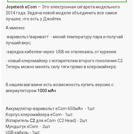
Joyetech eCom
— Это электронная сигарета модельного
2014 года. Задача новой модели объединить все самое
лучшее, что есть у Джойтек.
А именно:
-варивольт/вариватт - меняй температуру пара и получай
лучший вкус;
-зарядка кабелем через USB не отвлекаясь от курения:
- новый клеромайзер с испарителем второго поколения C2.
Теперь можно менять силу тяги прямо в клеромайзере;
В нашем магазине есть возможность купить версию с
аккумулятором
1000 мАч
Аккумулятор-варивольт eCom 650мАч - 1шт.
Корпус клеромайзера eCom - 1шт.
Испаритель
С2
для eCom (C2 Head) - 2шт.
Мундштук eCom - 2шт.
USB кабель - 1шт.